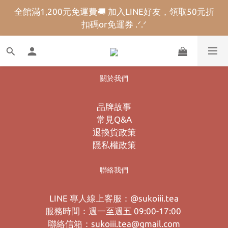
絕版品最後機會.ᐟ.ᐟ多款熱銷商品買一送一，全館加碼
全館滿1,200元免運費🚚 加入LINE好友，領取50元折
扣碼or免運券 .ᐟ.ᐟ
滿額贈大放送.ᐟ.ᐟ
絕版品最後機會.ᐟ.ᐟ多款熱銷商品買一送一，全館加碼
滿額贈大放送.ᐟ.ᐟ
關於我們
品牌故事
常見Q&A
退換貨政策
隱私權政策
聯絡我們
LINE 專人線上客服：@sukoiii.tea
服務時間：週一至週五 09:00-17:00
聯絡信箱：sukoiii.tea@gmail.com